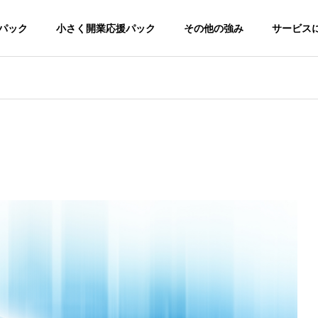
パック
小さく開業応援パック
その他の強み
サービス
て
専門性
ーでこの安さ。
専門知識と経験が、成果を生む。
接骨院/整体院-デモサイト
ってもらえるように。
ージ制作
ロゴ制作
Google