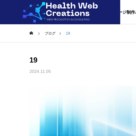
合理的ホームぺージ制作
ブログ
19
料金につい
19
このクオリティ
2024.11.05
事業内容
サービス内容
比較/相場
よかった。と言
ホームぺ