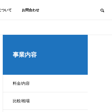
について
お問合わせ
信頼性
最初につまずかない。その為に。
事業内容
料金/内容
ジム-デモサイト
比較/相場
 Map
コンサルティング