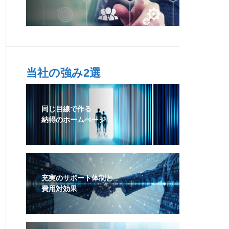
当社の強み2選
同じ目線で作る
納得のホームぺージ
充実のサポート体制と
費用対効果