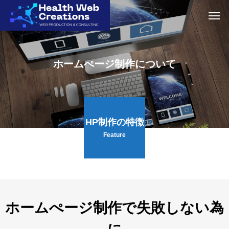
ホ
ー
ム
ぺ
ー
ジ
制
作
に
つ
い
て
HP制作の特徴
Feature
ホームぺージ制作で失敗しない為