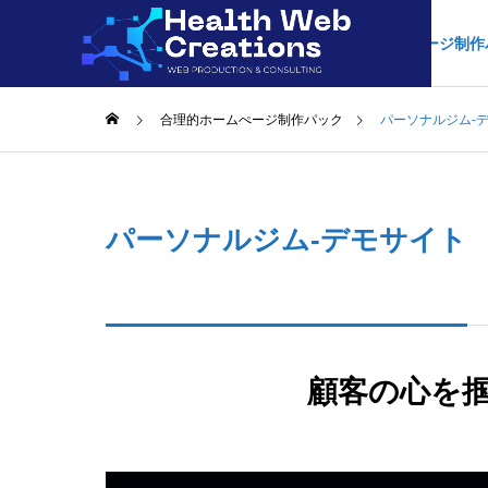
合理的ホームぺージ制作
合理的ホームぺージ制作パック
パーソナルジム‐
料金につい
このクオリティ
パーソナルジム‐デモサイト
事業内容
サービス内容
比較/相場
顧客の心を
よかった。と言
ホームぺ