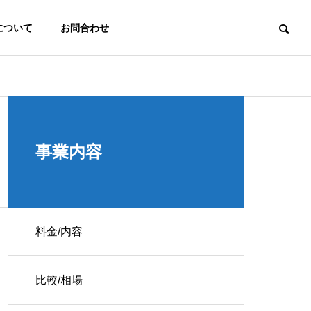
について
お問合わせ
信頼性
最初につまずかない。その為に。
事業内容
料金/内容
ジム-デモサイト
比較/相場
 Map
コンサルティング