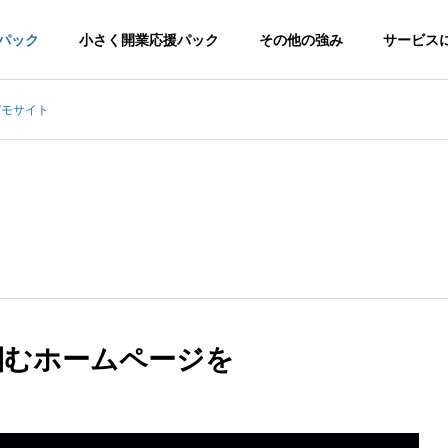
パック
小さく開業応援パック
その他の強み
サービス
デモサイト
て
専門性
ーでこの安さ。
専門知識と経験が、成果を生む。
接骨院/整体院-デモサイト
掴むホームページを
ってもらえるように。
ージ制作
ロゴ制作
Google