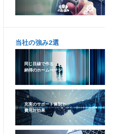
当社の強み2選
同じ目線で作る
納得のホームぺージ
充実のサポート体制と
費用対効果