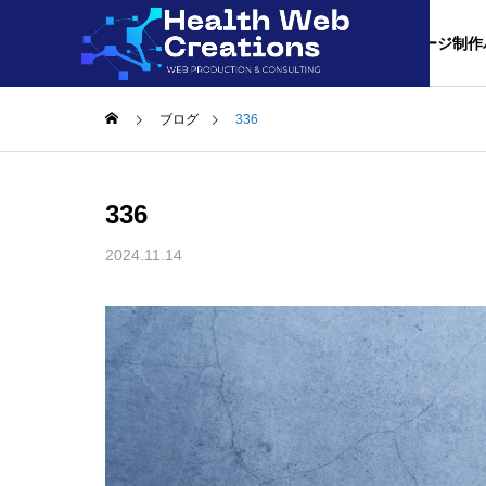
合理的ホームぺージ制作
ブログ
336
料金につい
336
このクオリティ
2024.11.14
事業内容
サービス内容
比較/相場
よかった。と言
ホームぺ