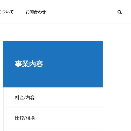
について
お問合わせ
信頼性
最初につまずかない。その為に。
事業内容
料金/内容
ジム-デモサイト
比較/相場
 Map
コンサルティング