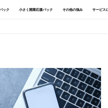
パック
小さく開業応援パック
その他の強み
サービス
て
専門性
ーでこの安さ。
専門知識と経験が、成果を生む。
接骨院/整体院-デモサイト
ってもらえるように。
ージ制作
ロゴ制作
Google