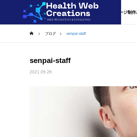
合理的ホームぺージ制作
ブログ
senpai-staff
料金につい
senpai-staff
このクオリティ
2021.09.28
事業内容
サービス内容
比較/相場
よかった。と言
ホームぺ