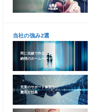
当社の強み2選
同じ目線で作る
納得のホームぺージ
充実のサポート体制と
費用対効果