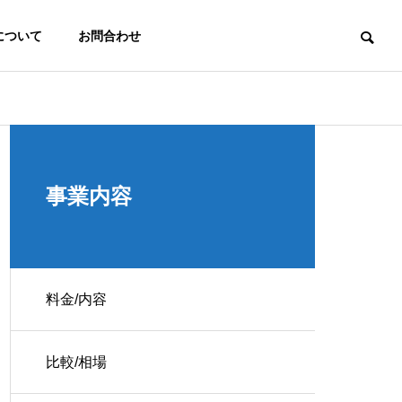
について
お問合わせ
信頼性
最初につまずかない。その為に。
事業内容
料金/内容
ジム-デモサイト
比較/相場
 Map
コンサルティング