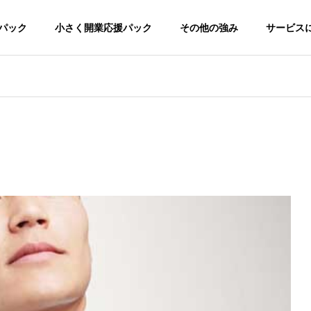
パック
小さく開業応援パック
その他の強み
サービス
て
専門性
ーでこの安さ。
専門知識と経験が、成果を生む。
接骨院/整体院-デモサイト
ってもらえるように。
ージ制作
ロゴ制作
Google